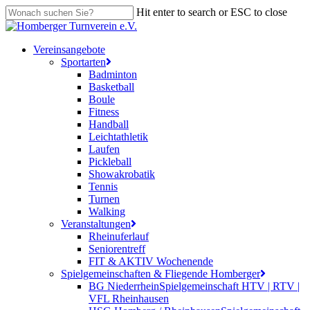
Skip
Hit enter to search or ESC to close
to
Close
main
Search
content
search
Menu
Vereinsangebote
Sportarten
Badminton
Basketball
Boule
Fitness
Handball
Leichtathletik
Laufen
Pickleball
Showakrobatik
Tennis
Turnen
Walking
Veranstaltungen
Rheinuferlauf
Seniorentreff
FIT & AKTIV Wochenende
Spielgemeinschaften & Fliegende Homberger
BG Niederrhein
Spielgemeinschaft HTV | RTV |
VFL Rheinhausen