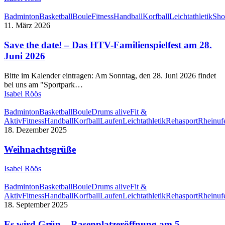
Badminton
Basketball
Boule
Fitness
Handball
Korfball
Leichtathletik
Sho
11. März 2026
Save the date! – Das HTV-Familienspielfest am 28.
Juni 2026
Bitte im Kalender eintragen: Am Sonntag, den 28. Juni 2026 findet
bei uns am "Sportpark…
Isabel Röös
Badminton
Basketball
Boule
Drums alive
Fit &
Aktiv
Fitness
Handball
Korfball
Laufen
Leichtathletik
Rehasport
Rheinufe
18. Dezember 2025
Weihnachtsgrüße
Isabel Röös
Badminton
Basketball
Boule
Drums alive
Fit &
Aktiv
Fitness
Handball
Korfball
Laufen
Leichtathletik
Rehasport
Rheinufe
18. September 2025
Es wird Grün – Rasenplatzeröffnung am 5.