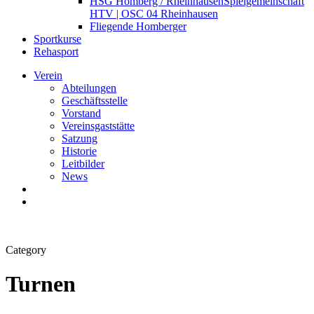
HSG Homberg / Rheinhausen
Spielgemeinschaft
HTV | OSC 04 Rheinhausen
Fliegende Homberger
Sportkurse
Rehasport
Verein
Abteilungen
Geschäftsstelle
Vorstand
Vereinsgaststätte
Satzung
Historie
Leitbilder
News
search
Menu
Category
Turnen