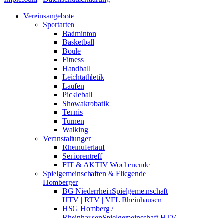
Close
Vereinsangebote
Menu
Sportarten
Badminton
Basketball
Boule
Fitness
Handball
Leichtathletik
Laufen
Pickleball
Showakrobatik
Tennis
Turnen
Walking
Veranstaltungen
Rheinuferlauf
Seniorentreff
FIT & AKTIV Wochenende
Spielgemeinschaften & Fliegende
Homberger
BG Niederrhein
Spielgemeinschaft
HTV | RTV | VFL Rheinhausen
HSG Homberg /
Rheinhausen
Spielgemeinschaft HTV