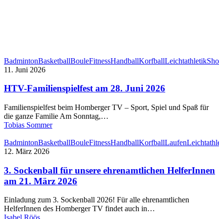
Badminton
Basketball
Boule
Fitness
Handball
Korfball
Leichtathletik
Sho
11. Juni 2026
HTV-Familienspielfest am 28. Juni 2026
Familienspielfest beim Homberger TV – Sport, Spiel und Spaß für
die ganze Familie Am Sonntag,…
Tobias Sommer
Badminton
Basketball
Boule
Fitness
Handball
Korfball
Laufen
Leichtathl
12. März 2026
3. Sockenball für unsere ehrenamtlichen HelferInnen
am 21. März 2026
Einladung zum 3. Sockenball 2026! Für alle ehrenamtlichen
HelferInnen des Homberger TV findet auch in…
Isabel Röös