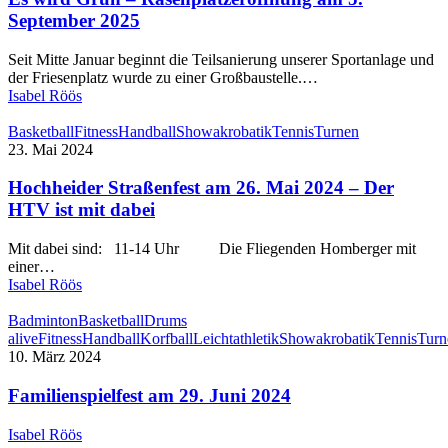
September 2025
Seit Mitte Januar beginnt die Teilsanierung unserer Sportanlage und
der Friesenplatz wurde zu einer Großbaustelle.…
Isabel Röös
Basketball
Fitness
Handball
Showakrobatik
Tennis
Turnen
23. Mai 2024
Hochheider Straßenfest am 26. Mai 2024 – Der
HTV ist mit dabei
Mit dabei sind: 11-14 Uhr Die Fliegenden Homberger mit
einer…
Isabel Röös
Badminton
Basketball
Drums
alive
Fitness
Handball
Korfball
Leichtathletik
Showakrobatik
Tennis
Turn
10. März 2024
Familienspielfest am 29. Juni 2024
Isabel Röös