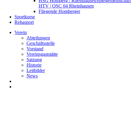
HSG Homberg / Rheinhausen
Spielgemeinschaft
HTV | OSC 04 Rheinhausen
Fliegende Homberger
Sportkurse
Rehasport
Verein
Abteilungen
Geschäftsstelle
Vorstand
Vereinsgaststätte
Satzung
Historie
Leitbilder
News
search
Menu