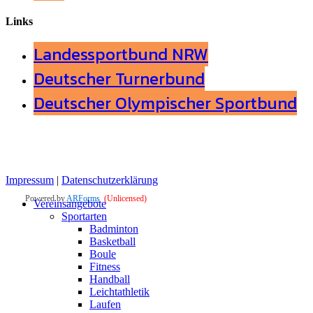
Links
Landessportbund NRW
Deutscher Turnerbund
Deutscher Olympischer Sportbund
Impressum
|
Datenschutzerklärung
Close
Vereinsangebote
Menu
Sportarten
Badminton
Basketball
Boule
Fitness
Handball
Leichtathletik
Laufen