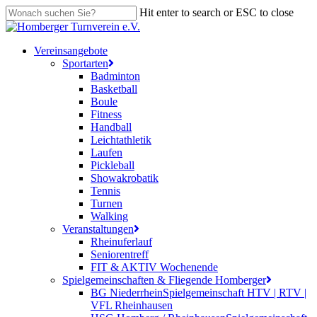
Skip
Hit enter to search or ESC to close
to
Close
main
Search
content
search
Menu
Vereinsangebote
Sportarten
Badminton
Basketball
Boule
Fitness
Handball
Leichtathletik
Laufen
Pickleball
Showakrobatik
Tennis
Turnen
Walking
Veranstaltungen
Rheinuferlauf
Seniorentreff
FIT & AKTIV Wochenende
Spielgemeinschaften & Fliegende Homberger
BG Niederrhein
Spielgemeinschaft HTV | RTV |
VFL Rheinhausen