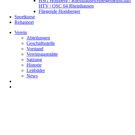
HSG Homberg / Rheinhausen
Spielgemeinschaft
HTV | OSC 04 Rheinhausen
Fliegende Homberger
Sportkurse
Rehasport
Verein
Abteilungen
Geschäftsstelle
Vorstand
Vereinsgaststätte
Satzung
Historie
Leitbilder
News
search
Menu