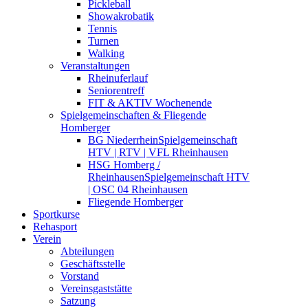
Pickleball
Showakrobatik
Tennis
Turnen
Walking
Veranstaltungen
Rheinuferlauf
Seniorentreff
FIT & AKTIV Wochenende
Spielgemeinschaften & Fliegende
Homberger
BG Niederrhein
Spielgemeinschaft
HTV | RTV | VFL Rheinhausen
HSG Homberg /
Rheinhausen
Spielgemeinschaft HTV
| OSC 04 Rheinhausen
Fliegende Homberger
Sportkurse
Rehasport
Verein
Abteilungen
Geschäftsstelle
Vorstand
Vereinsgaststätte
Satzung