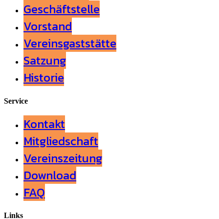
Geschäftstelle
Vorstand
Vereinsgaststätte
Satzung
Historie
Service
Kontakt
Mitgliedschaft
Vereinszeitung
Download
FAQ
Links