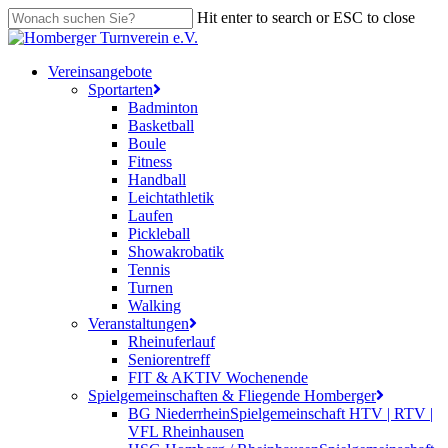
Skip
Hit enter to search or ESC to close
to
Close
main
Search
content
search
Menu
Vereinsangebote
Sportarten
Badminton
Basketball
Boule
Fitness
Handball
Leichtathletik
Laufen
Pickleball
Showakrobatik
Tennis
Turnen
Walking
Veranstaltungen
Rheinuferlauf
Seniorentreff
FIT & AKTIV Wochenende
Spielgemeinschaften & Fliegende Homberger
BG Niederrhein
Spielgemeinschaft HTV | RTV |
VFL Rheinhausen