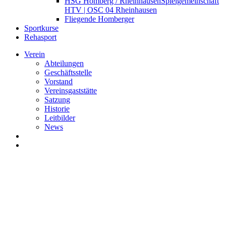
HSG Homberg / Rheinhausen
Spielgemeinschaft
HTV | OSC 04 Rheinhausen
Fliegende Homberger
Sportkurse
Rehasport
Verein
Abteilungen
Geschäftsstelle
Vorstand
Vereinsgaststätte
Satzung
Historie
Leitbilder
News
search
Menu