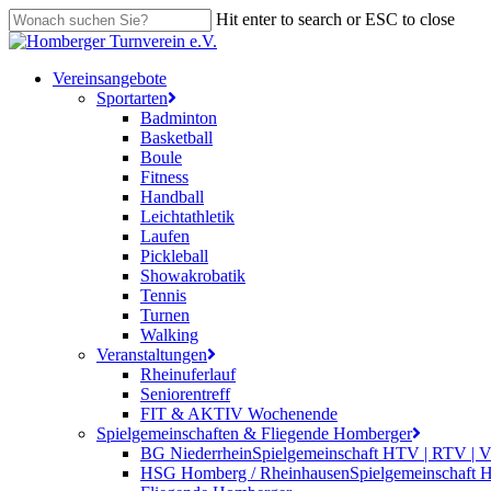
Skip
Hit enter to search or ESC to close
to
Close
main
Search
content
search
Menu
Vereinsangebote
Sportarten
Badminton
Basketball
Boule
Fitness
Handball
Leichtathletik
Laufen
Pickleball
Showakrobatik
Tennis
Turnen
Walking
Veranstaltungen
Rheinuferlauf
Seniorentreff
FIT & AKTIV Wochenende
Spielgemeinschaften & Fliegende Homberger
BG Niederrhein
Spielgemeinschaft HTV | RTV | 
HSG Homberg / Rheinhausen
Spielgemeinschaft