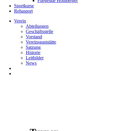
Fliegende Homberger
Sportkurse
Rehasport
Verein
Abteilungen
Geschäftsstelle
Vorstand
Vereinsgaststätte
Satzung
Historie
Leitbilder
News
search
Menu