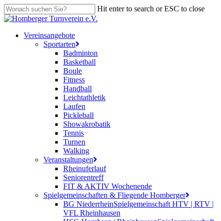
Skip
Hit enter to search or ESC to close
to
Close
main
Search
content
search
Menu
Vereinsangebote
Sportarten
Badminton
Basketball
Boule
Fitness
Handball
Leichtathletik
Laufen
Pickleball
Showakrobatik
Tennis
Turnen
Walking
Veranstaltungen
Rheinuferlauf
Seniorentreff
FIT & AKTIV Wochenende
Spielgemeinschaften & Fliegende Homberger
BG Niederrhein
Spielgemeinschaft HTV | RTV |
VFL Rheinhausen