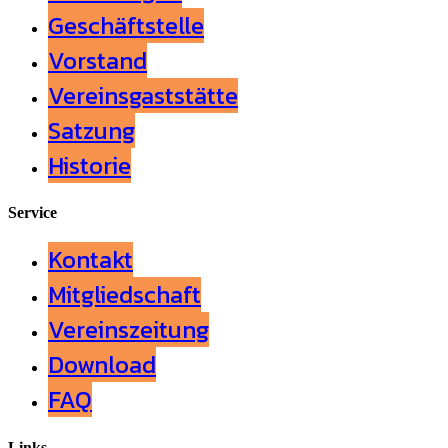
Geschäftstelle
Vorstand
Vereinsgaststätte
Satzung
Historie
Service
Kontakt
Mitgliedschaft
Vereinszeitung
Download
FAQ
Links