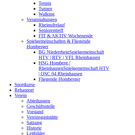
Tennis
Turnen
Walking
Veranstaltungen
Rheinuferlauf
Seniorentreff
FIT & AKTIV Wochenende
Spielgemeinschaften & Fliegende
Homberger
BG Niederrhein
Spielgemeinschaft
HTV | RTV | VFL Rheinhausen
HSG Homberg /
Rheinhausen
Spielgemeinschaft HTV
| OSC 04 Rheinhausen
Fliegende Homberger
Sportkurse
Rehasport
Verein
Abteilungen
Geschäftsstelle
Vorstand
Vereinsgaststätte
Satzung
Historie
Leitbilder