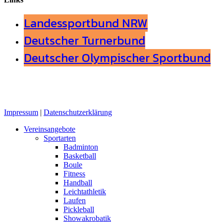
Landessportbund NRW
Deutscher Turnerbund
Deutscher Olympischer Sportbund
Impressum
|
Datenschutzerklärung
Close
Vereinsangebote
Menu
Sportarten
Badminton
Basketball
Boule
Fitness
Handball
Leichtathletik
Laufen
Pickleball
Showakrobatik