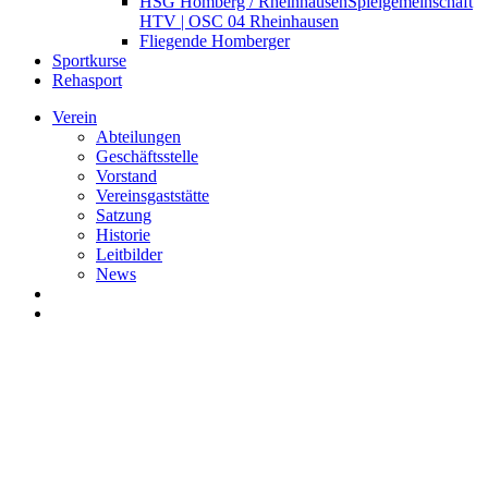
HSG Homberg / Rheinhausen
Spielgemeinschaft
HTV | OSC 04 Rheinhausen
Fliegende Homberger
Sportkurse
Rehasport
Verein
Abteilungen
Geschäftsstelle
Vorstand
Vereinsgaststätte
Satzung
Historie
Leitbilder
News
search
Menu