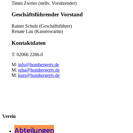
Timm Zweier (stellv. Vorsitzender)
Geschäftsführender Vorstand
Rainer Schulz (Geschäftsführer)
Renate Lau (Kassenwartin)
Kontaktdaten
T: 02066 2286-0
M:
info@hombergertv.de
M:
reha@hombergertv.de
M:
kurs@hombergertv.de
Verein
Abteilungen