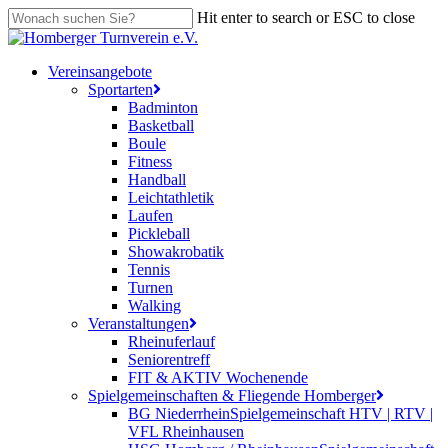
Skip
Hit enter to search or ESC to close
to
Close
main
Search
content
search
Menu
Vereinsangebote
Sportarten
Badminton
Basketball
Boule
Fitness
Handball
Leichtathletik
Laufen
Pickleball
Showakrobatik
Tennis
Turnen
Walking
Veranstaltungen
Rheinuferlauf
Seniorentreff
FIT & AKTIV Wochenende
Spielgemeinschaften & Fliegende Homberger
BG Niederrhein
Spielgemeinschaft HTV | RTV |
VFL Rheinhausen