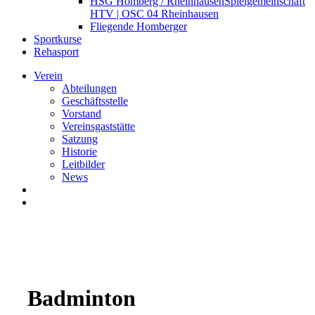
HSG Homberg / Rheinhausen
Spielgemeinschaft
HTV | OSC 04 Rheinhausen
Fliegende Homberger
Sportkurse
Rehasport
Verein
Abteilungen
Geschäftsstelle
Vorstand
Vereinsgaststätte
Satzung
Historie
Leitbilder
News
search
Menu
Badminton