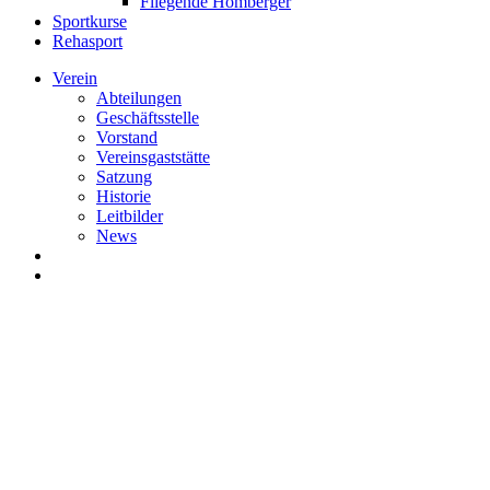
Fliegende Homberger
Sportkurse
Rehasport
Verein
Abteilungen
Geschäftsstelle
Vorstand
Vereinsgaststätte
Satzung
Historie
Leitbilder
News
search
Menu