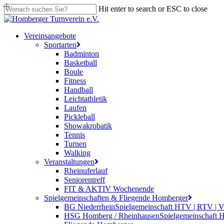
Skip
Hit enter to search or ESC to close
to
Close
main
Search
content
search
Menu
Vereinsangebote
Sportarten
Badminton
Basketball
Boule
Fitness
Handball
Leichtathletik
Laufen
Pickleball
Showakrobatik
Tennis
Turnen
Walking
Veranstaltungen
Rheinuferlauf
Seniorentreff
FIT & AKTIV Wochenende
Spielgemeinschaften & Fliegende Homberger
BG Niederrhein
Spielgemeinschaft HTV | RTV | 
HSG Homberg / Rheinhausen
Spielgemeinschaft