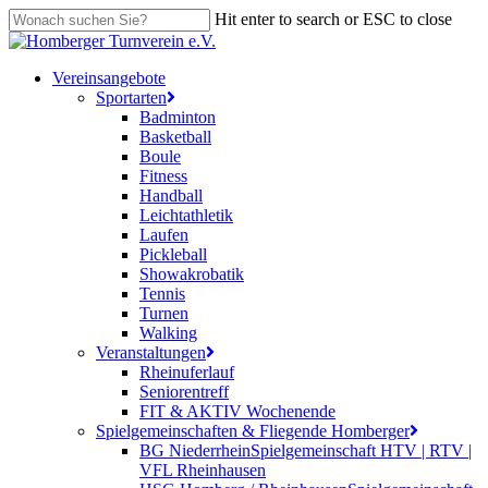
Skip
Hit enter to search or ESC to close
to
Close
main
Search
content
search
Menu
Vereinsangebote
Sportarten
Badminton
Basketball
Boule
Fitness
Handball
Leichtathletik
Laufen
Pickleball
Showakrobatik
Tennis
Turnen
Walking
Veranstaltungen
Rheinuferlauf
Seniorentreff
FIT & AKTIV Wochenende
Spielgemeinschaften & Fliegende Homberger
BG Niederrhein
Spielgemeinschaft HTV | RTV |
VFL Rheinhausen