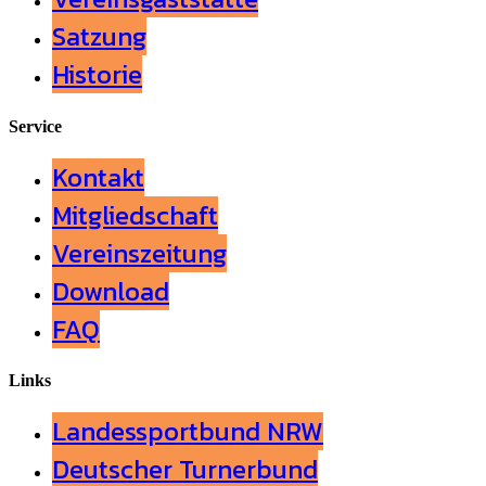
Satzung
Historie
Service
Kontakt
Mitgliedschaft
Vereinszeitung
Download
FAQ
Links
Landessportbund NRW
Deutscher Turnerbund