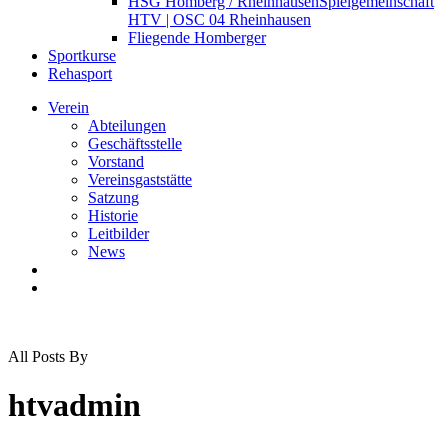
HSG Homberg / Rheinhausen
Spielgemeinschaft
HTV | OSC 04 Rheinhausen
Fliegende Homberger
Sportkurse
Rehasport
Verein
Abteilungen
Geschäftsstelle
Vorstand
Vereinsgaststätte
Satzung
Historie
Leitbilder
News
search
Menu
All Posts By
htvadmin