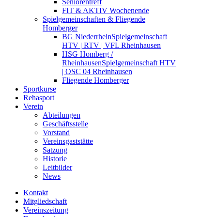
Seniorentreff
FIT & AKTIV Wochenende
Spielgemeinschaften & Fliegende
Homberger
BG Niederrhein
Spielgemeinschaft
HTV | RTV | VFL Rheinhausen
HSG Homberg /
Rheinhausen
Spielgemeinschaft HTV
| OSC 04 Rheinhausen
Fliegende Homberger
Sportkurse
Rehasport
Verein
Abteilungen
Geschäftsstelle
Vorstand
Vereinsgaststätte
Satzung
Historie
Leitbilder
News
Kontakt
Mitgliedschaft
Vereinszeitung