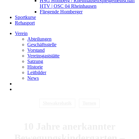
HSG Homberg / Rheinhausen
Spielgemeinschaft
HTV | OSC 04 Rheinhausen
Fliegende Homberger
Sportkurse
Rehasport
Verein
Abteilungen
Geschäftsstelle
Vorstand
Vereinsgaststätte
Satzung
Historie
Leitbilder
News
search
Menu
Showakrobatik
Turnen
10 Jahre anerkannter
Bewegungskindergarten –