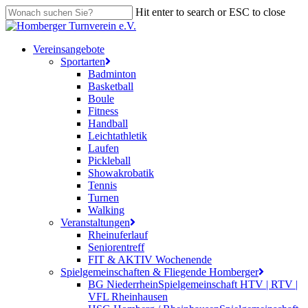
Skip
Hit enter to search or ESC to close
to
Close
main
Search
content
search
Menu
Vereinsangebote
Sportarten
Badminton
Basketball
Boule
Fitness
Handball
Leichtathletik
Laufen
Pickleball
Showakrobatik
Tennis
Turnen
Walking
Veranstaltungen
Rheinuferlauf
Seniorentreff
FIT & AKTIV Wochenende
Spielgemeinschaften & Fliegende Homberger
BG Niederrhein
Spielgemeinschaft HTV | RTV |
VFL Rheinhausen