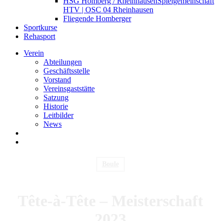
HSG Homberg / Rheinhausen
Spielgemeinschaft
HTV | OSC 04 Rheinhausen
Fliegende Homberger
Sportkurse
Rehasport
Verein
Abteilungen
Geschäftsstelle
Vorstand
Vereinsgaststätte
Satzung
Historie
Leitbilder
News
search
Menu
Boule
Tête-à-Tête – Meisterschaft
2023