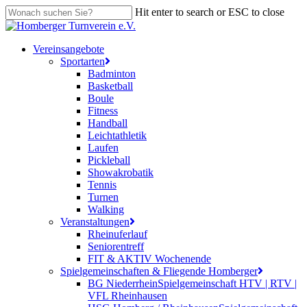
Skip
Hit enter to search or ESC to close
to
Close
main
Search
content
search
Menu
Vereinsangebote
Sportarten
Badminton
Basketball
Boule
Fitness
Handball
Leichtathletik
Laufen
Pickleball
Showakrobatik
Tennis
Turnen
Walking
Veranstaltungen
Rheinuferlauf
Seniorentreff
FIT & AKTIV Wochenende
Spielgemeinschaften & Fliegende Homberger
BG Niederrhein
Spielgemeinschaft HTV | RTV |
VFL Rheinhausen