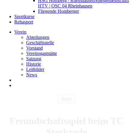
HSG Homberg / Rheinhausen
Spielgemeinschaft
HTV | OSC 04 Rheinhausen
Fliegende Homberger
Sportkurse
Rehasport
Verein
Abteilungen
Geschäftsstelle
Vorstand
Vereinsgaststätte
Satzung
Historie
Leitbilder
News
search
Menu
Boule
Freundschaftsspiel beim TC
Sterkrade