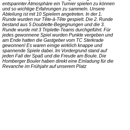
entspannter Atmosphäre ein Turnier spielen zu können
und so wichtige Erfahrungen zu sammeln. Unsere
Abteilung ist mit 10 Spielern angetreten. In der 1.
Runde wurden nur Tête-à-Tête gespielt. Die 2. Runde
bestand aus 5 Doublette-Begegnungen und die 3.
Runde wurde mit 3 Triplette-Teams durchgeführt. Für
jedes gewonnene Spiel wurden Punkte vergeben und
am Ende hatten die Gastgeber vom TC Sterkrade
gewonnen! Es waren einige wirklich knappe und
spannende Spiele dabei. Im Vordergrund stand auf
jeden Fall der Spaß und die Freude am Boule. Die
Homberger Bouler haben direkt eine Einladung für die
Revanche im Frühjahr auf unserem Platz
ausgesprochen.
Die Bouler des TC Sterkrade haben uns eingeladen
und mit sehr leckeren Salaten, Snacks, Kuchen und
Getränken (sogar Glühwein!) verwöhnt.
Es war ein wirklich schöner und gelungener Samstag,
denn sogar das Wetter hat gut mitgespielt.