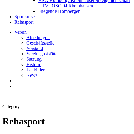
HSG Homberg / Rheinhausen
Spielgemeinschaft
HTV | OSC 04 Rheinhausen
Fliegende Homberger
Sportkurse
Rehasport
Verein
Abteilungen
Geschäftsstelle
Vorstand
Vereinsgaststätte
Satzung
Historie
Leitbilder
News
search
Menu
Category
Rehasport