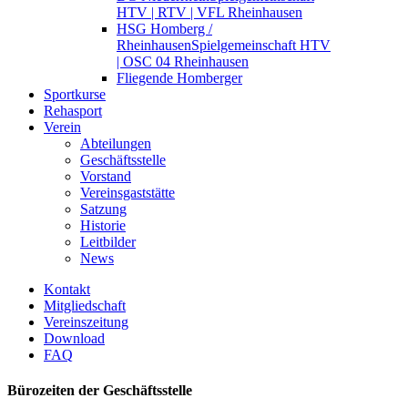
HTV | RTV | VFL Rheinhausen
HSG Homberg /
Rheinhausen
Spielgemeinschaft HTV
| OSC 04 Rheinhausen
Fliegende Homberger
Sportkurse
Rehasport
Verein
Abteilungen
Geschäftsstelle
Vorstand
Vereinsgaststätte
Satzung
Historie
Leitbilder
News
Kontakt
Mitgliedschaft
Vereinszeitung
Download
FAQ
Bürozeiten der Geschäftsstelle