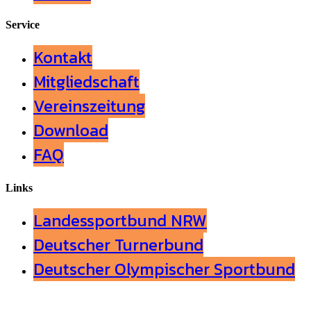
Service
Kontakt
Mitgliedschaft
Vereinszeitung
Download
FAQ
Links
Landessportbund NRW
Deutscher Turnerbund
Deutscher Olympischer Sportbund