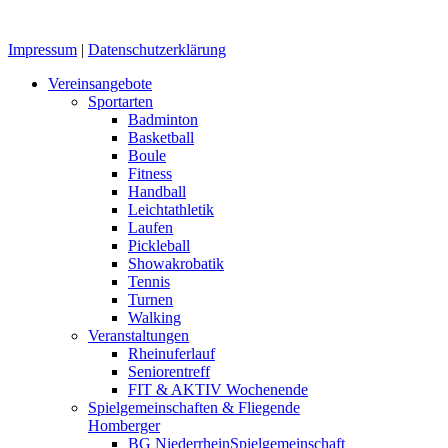
Impressum
|
Datenschutzerklärung
Close
Vereinsangebote
Menu
Sportarten
Badminton
Basketball
Boule
Fitness
Handball
Leichtathletik
Laufen
Pickleball
Showakrobatik
Tennis
Turnen
Walking
Veranstaltungen
Rheinuferlauf
Seniorentreff
FIT & AKTIV Wochenende
Spielgemeinschaften & Fliegende
Homberger
BG Niederrhein
Spielgemeinschaft