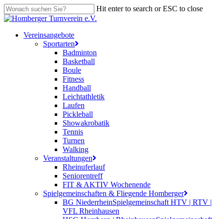
Skip
Hit enter to search or ESC to close
to
Close
main
Search
content
search
Menu
Vereinsangebote
Sportarten
Badminton
Basketball
Boule
Fitness
Handball
Leichtathletik
Laufen
Pickleball
Showakrobatik
Tennis
Turnen
Walking
Veranstaltungen
Rheinuferlauf
Seniorentreff
FIT & AKTIV Wochenende
Spielgemeinschaften & Fliegende Homberger
BG Niederrhein
Spielgemeinschaft HTV | RTV |
VFL Rheinhausen