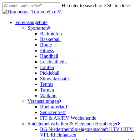
Skip
Hit enter to search or ESC to close
to
Close
main
Search
content
search
Menu
Vereinsangebote
Sportarten
Badminton
Basketball
Boule
Fitness
Handball
Leichtathletik
Laufen
Pickleball
Showakrobatik
Tennis
Turnen
Walking
Veranstaltungen
Rheinuferlauf
Seniorentreff
FIT & AKTIV Wochenende
Spielgemeinschaften & Fliegende Homberger
BG Niederrhein
Spielgemeinschaft HTV | RTV |
VFL Rheinhausen