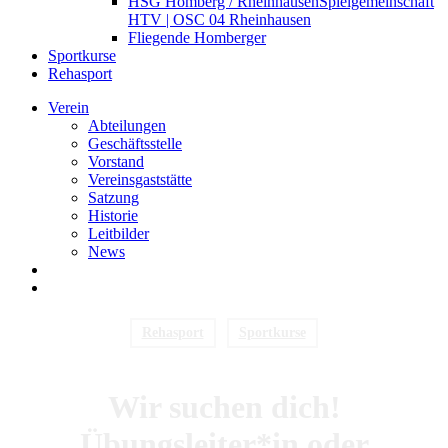
HSG Homberg / Rheinhausen
Spielgemeinschaft
HTV | OSC 04 Rheinhausen
Fliegende Homberger
Sportkurse
Rehasport
Verein
Abteilungen
Geschäftsstelle
Vorstand
Vereinsgaststätte
Satzung
Historie
Leitbilder
News
search
Menu
Rehasport
Sportkurse
Wir suchen dich!
Übungsleiter*in oder