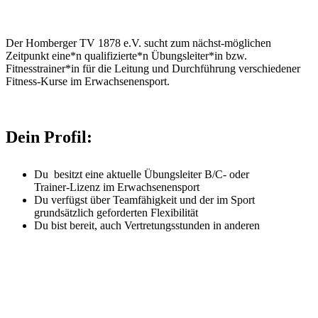
Der Homberger TV 1878 e.V. sucht zum nächst-möglichen
Zeitpunkt eine*n qualifizierte*n Übungsleiter*in bzw.
Fitnesstrainer*in für die Leitung und Durchführung verschiedener
Fitness-Kurse im Erwachsenensport.
Dein Profil:
Du besitzt eine aktuelle Übungsleiter B/C- oder
Trainer-Lizenz im Erwachsenensport
Du verfügst über Teamfähigkeit und der im Sport
grundsätzlich geforderten Flexibilität
Du bist bereit, auch Vertretungsstunden in anderen
Sport-Kursen zu geben
Bei Interesse bitte eine Kurzbewerbung in digitaler Form mit
einem Nachweis der Qualifikationen/Lizenzen per Mail an:
kurs@hombergertv.de