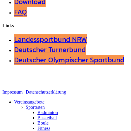
Download
FAQ
Links
Landessportbund NRW
Deutscher Turnerbund
Deutscher Olympischer Sportbund
Impressum
|
Datenschutzerklärung
Close
Vereinsangebote
Menu
Sportarten
Badminton
Basketball
Boule
Fitness