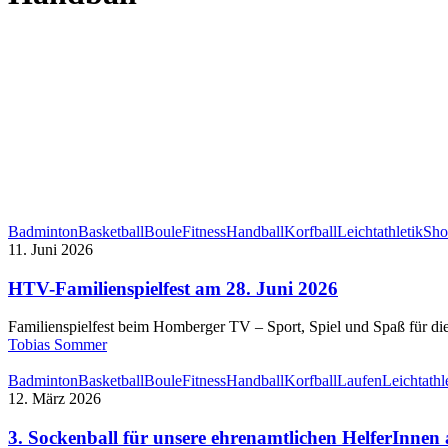
Badminton
Basketball
Boule
Fitness
Handball
Korfball
Leichtathletik
Sho
11. Juni 2026
HTV-Familienspielfest am 28. Juni 2026
Familienspielfest beim Homberger TV – Sport, Spiel und Spaß für 
Tobias Sommer
Badminton
Basketball
Boule
Fitness
Handball
Korfball
Laufen
Leichtathl
12. März 2026
3. Sockenball für unsere ehrenamtlichen HelferInne