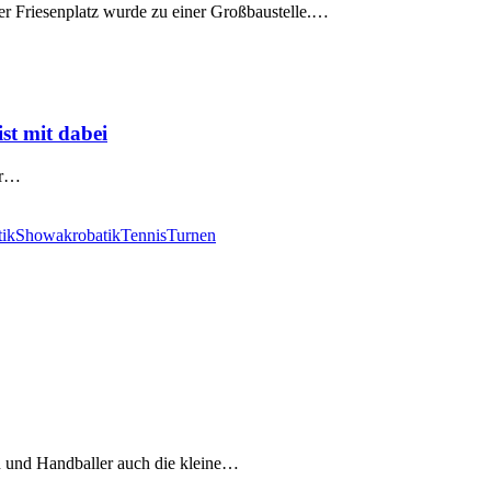
der Friesenplatz wurde zu einer Großbaustelle.…
st mit dabei
er…
tik
Showakrobatik
Tennis
Turnen
n und Handballer auch die kleine…