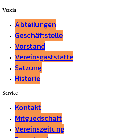
Verein
Abteilungen
Geschäftstelle
Vorstand
Vereinsgaststätte
Satzung
Historie
Service
Kontakt
Mitgliedschaft
Vereinszeitung