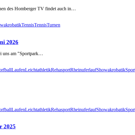
Innen des Homberger TV findet auch in…
wakrobatik
Tennis
Tennis
Turnen
uni 2026
bei uns am "Sportpark…
rfball
Laufen
Leichtathletik
Rehasport
Rheinuferlauf
Showakrobatik
Spor
rfball
Laufen
Leichtathletik
Rehasport
Rheinuferlauf
Showakrobatik
Spor
r 2025