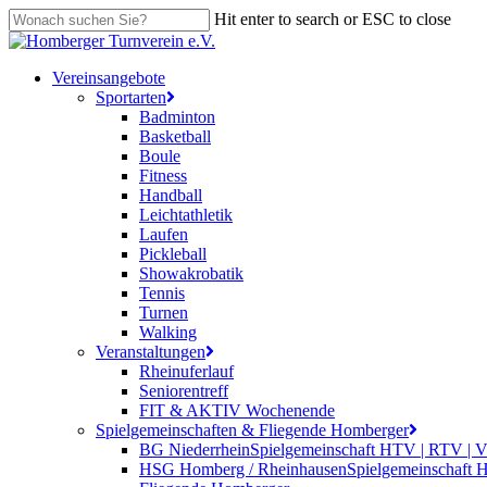
Skip
Hit enter to search or ESC to close
to
Close
main
Search
content
search
Menu
Vereinsangebote
Sportarten
Badminton
Basketball
Boule
Fitness
Handball
Leichtathletik
Laufen
Pickleball
Showakrobatik
Tennis
Turnen
Walking
Veranstaltungen
Rheinuferlauf
Seniorentreff
FIT & AKTIV Wochenende
Spielgemeinschaften & Fliegende Homberger
BG Niederrhein
Spielgemeinschaft HTV | RTV | 
HSG Homberg / Rheinhausen
Spielgemeinschaft