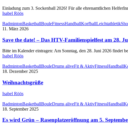
Einladung zum 3. Sockenball 2026! Für alle ehrenamtlichen Helfer
Isabel Röös
Badminton
Basketball
Boule
Fitness
Handball
Korfball
Leichtathletik
Sho
11. März 2026
Save the date! – Das HTV-Familienspielfest am 28. J
Bitte im Kalender eintragen: Am Sonntag, den 28. Juni 2026 findet 
Isabel Röös
Badminton
Basketball
Boule
Drums alive
Fit & Aktiv
Fitness
Handball
Ko
18. Dezember 2025
Weihnachtsgrüße
Isabel Röös
Badminton
Basketball
Boule
Drums alive
Fit & Aktiv
Fitness
Handball
Ko
18. September 2025
Es wird Grün – Rasenplatzeröffnung am 5. Septembe