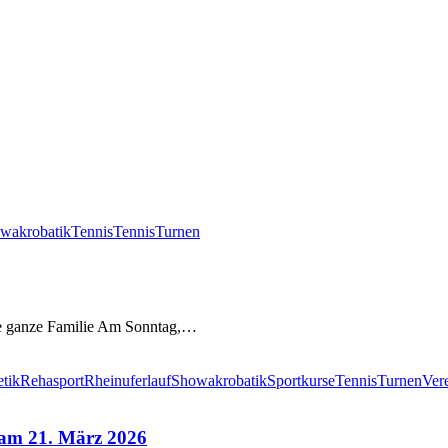
wakrobatik
Tennis
Tennis
Turnen
die ganze Familie Am Sonntag,…
etik
Rehasport
Rheinuferlauf
Showakrobatik
Sportkurse
Tennis
Turnen
Ver
n am 21. März 2026