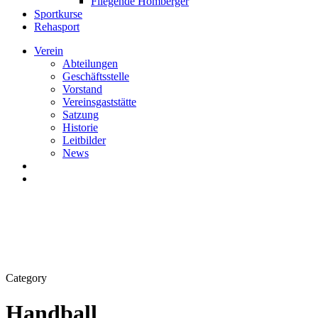
Fliegende Homberger
Sportkurse
Rehasport
Verein
Abteilungen
Geschäftsstelle
Vorstand
Vereinsgaststätte
Satzung
Historie
Leitbilder
News
search
Menu
Category
Handball