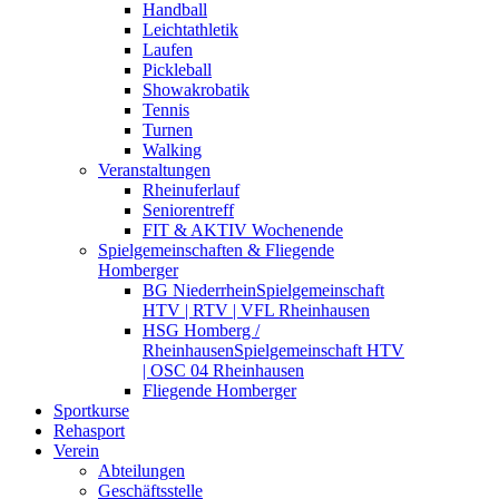
Handball
Leichtathletik
Laufen
Pickleball
Showakrobatik
Tennis
Turnen
Walking
Veranstaltungen
Rheinuferlauf
Seniorentreff
FIT & AKTIV Wochenende
Spielgemeinschaften & Fliegende
Homberger
BG Niederrhein
Spielgemeinschaft
HTV | RTV | VFL Rheinhausen
HSG Homberg /
Rheinhausen
Spielgemeinschaft HTV
| OSC 04 Rheinhausen
Fliegende Homberger
Sportkurse
Rehasport
Verein
Abteilungen
Geschäftsstelle