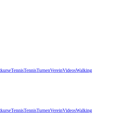
tkurse
Tennis
Tennis
Turnen
Verein
Videos
Walking
tkurse
Tennis
Tennis
Turnen
Verein
Videos
Walking