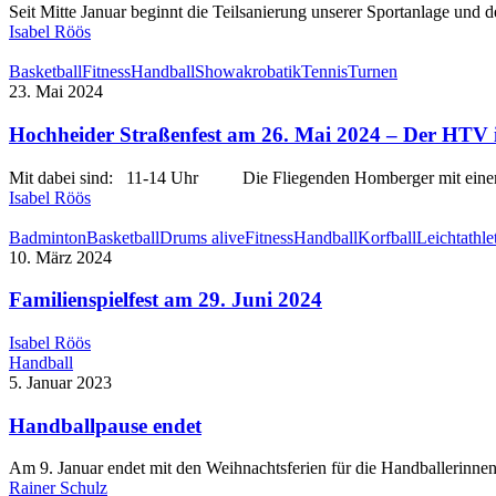
Seit Mitte Januar beginnt die Teilsanierung unserer Sportanlage und 
Isabel Röös
Basketball
Fitness
Handball
Showakrobatik
Tennis
Turnen
23. Mai 2024
Hochheider Straßenfest am 26. Mai 2024 – Der HTV i
Mit dabei sind: 11-14 Uhr Die Fliegenden Homberger mit ein
Isabel Röös
Badminton
Basketball
Drums alive
Fitness
Handball
Korfball
Leichtathle
10. März 2024
Familienspielfest am 29. Juni 2024
Isabel Röös
Handball
5. Januar 2023
Handballpause endet
Am 9. Januar endet mit den Weihnachtsferien für die Handballerinne
Rainer Schulz