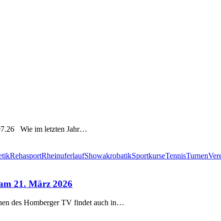
07.26 Wie im letzten Jahr…
etik
Rehasport
Rheinuferlauf
Showakrobatik
Sportkurse
Tennis
Turnen
Ver
n am 21. März 2026
Innen des Homberger TV findet auch in…