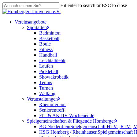
Skip
Hit enter to search or ESC to close
to
Close
main
Search
content
search
Menu
Vereinsangebote
Sportarten
Badminton
Basketball
Boule
Fitness
Handball
Leichtathletik
Laufen
Pickleball
Showakrobatik
Tennis
Turnen
Walking
Veranstaltungen
Rheinuferlauf
Seniorentreff
FIT & AKTIV Wochenende
Spielgemeinschaften & Fliegende Homberger
BG Niederrhein
Spielgemeinschaft HTV | RTV | 
HSG Homberg / Rheinhausen
Spielgemeinschaft