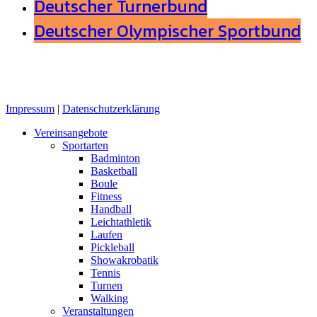
Deutscher Turnerbund
Deutscher Olympischer Sportbund
Impressum
|
Datenschutzerklärung
Close
Vereinsangebote
Menu
Sportarten
Badminton
Basketball
Boule
Fitness
Handball
Leichtathletik
Laufen
Pickleball
Showakrobatik
Tennis
Turnen
Walking
Veranstaltungen