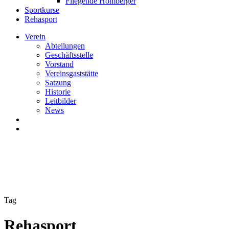
Fliegende Homberger
Sportkurse
Rehasport
Verein
Abteilungen
Geschäftsstelle
Vorstand
Vereinsgaststätte
Satzung
Historie
Leitbilder
News
search
Menu
Tag
Rehasport