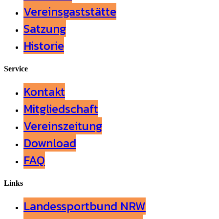
Vereinsgaststätte
Satzung
Historie
Service
Kontakt
Mitgliedschaft
Vereinszeitung
Download
FAQ
Links
Landessportbund NRW