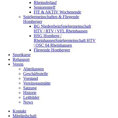
Rheinuferlauf
Seniorentreff
FIT & AKTIV Wochenende
Spielgemeinschaften & Fliegende
Homberger
BG Niederrhein
Spielgemeinschaft
HTV | RTV | VFL Rheinhausen
HSG Homberg /
Rheinhausen
Spielgemeinschaft HTV
| OSC 04 Rheinhausen
Fliegende Homberger
Sportkurse
Rehasport
Verein
Abteilungen
Geschäftsstelle
Vorstand
Vereinsgaststätte
Satzung
Historie
Leitbilder
News
Kontakt
Mitgliedschaft