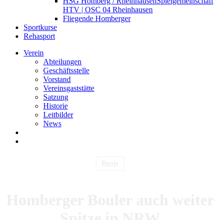
HSG Homberg / Rheinhausen
Spielgemeinschaft
HTV | OSC 04 Rheinhausen
Fliegende Homberger
Sportkurse
Rehasport
Verein
Abteilungen
Geschäftsstelle
Vorstand
Vereinsgaststätte
Satzung
Historie
Leitbilder
News
search
Menu
Boule
Homberger Bouler auch weiter
Spitze in NRW