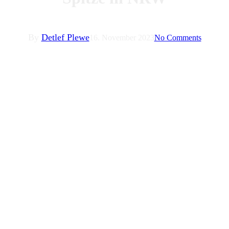
By
Detlef Plewe
16. November 2023
No Comments