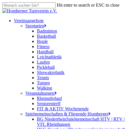
Skip
Hit enter to search or ESC to close
to
Close
main
Search
content
search
Menu
Vereinsangebote
Sportarten
Badminton
Basketball
Boule
Fitness
Handball
Leichtathletik
Laufen
Pickleball
Showakrobatik
Tennis
Turnen
Walking
Veranstaltungen
Rheinuferlauf
Seniorentreff
FIT & AKTIV Wochenende
Spielgemeinschaften & Fliegende Homberger
BG Niederrhein
Spielgemeinschaft HTV | RTV |
VFL Rheinhausen