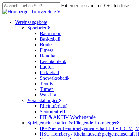
Skip
Hit enter to search or ESC to close
to
Close
main
Search
content
search
Menu
Vereinsangebote
Sportarten
Badminton
Basketball
Boule
Fitness
Handball
Leichtathletik
Laufen
Pickleball
Showakrobatik
Tennis
Turnen
Walking
Veranstaltungen
Rheinuferlauf
Seniorentreff
FIT & AKTIV Wochenende
Spielgemeinschaften & Fliegende Homberger
BG Niederrhein
Spielgemeinschaft HTV | RTV | 
HSG Homberg / Rheinhausen
Spielgemeinschaft