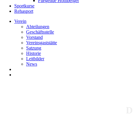
Fliegende Homberger
Sportkurse
Rehasport
Verein
Abteilungen
Geschäftsstelle
Vorstand
Vereinsgaststätte
Satzung
Historie
Leitbilder
News
search
Menu
D