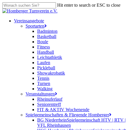
Skip
Hit enter to search or ESC to close
to
Close
main
Search
content
search
Menu
Vereinsangebote
Sportarten
Badminton
Basketball
Boule
Fitness
Handball
Leichtathletik
Laufen
Pickleball
Showakrobatik
Tennis
Turnen
Walking
Veranstaltungen
Rheinuferlauf
Seniorentreff
FIT & AKTIV Wochenende
Spielgemeinschaften & Fliegende Homberger
BG Niederrhein
Spielgemeinschaft HTV | RTV |
VFL Rheinhausen