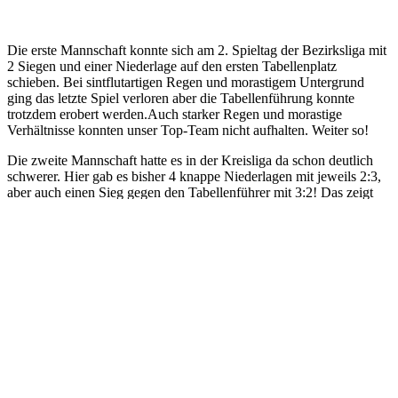
Die erste Mannschaft konnte sich am 2. Spieltag der Bezirksliga mit
2 Siegen und einer Niederlage auf den ersten Tabellenplatz
schieben. Bei sintflutartigen Regen und morastigem Untergrund
ging das letzte Spiel verloren aber die Tabellenführung konnte
trotzdem erobert werden.Auch starker Regen und morastige
Verhältnisse konnten unser Top-Team nicht aufhalten. Weiter so!
Die zweite Mannschaft hatte es in der Kreisliga da schon deutlich
schwerer. Hier gab es bisher 4 knappe Niederlagen mit jeweils 2:3,
aber auch einen Sieg gegen den Tabellenführer mit 3:2! Das zeigt
das Potential der Mannschaft, die immer besser in Fahrt kommt und
uns positiv auf die kommenden Aufgaben blicken lässt.
Previous Post
HTV-Bouler bleiben beim BPV -
Pokal im Rennen