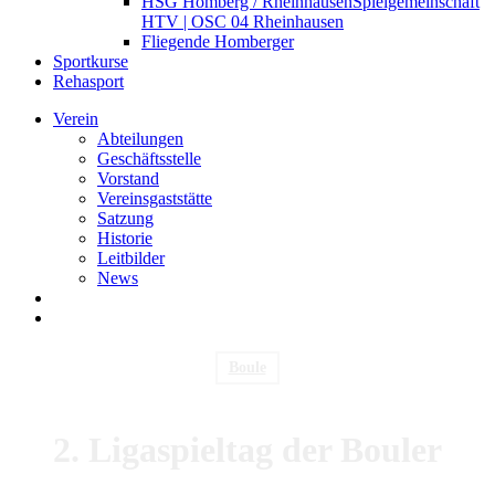
HSG Homberg / Rheinhausen
Spielgemeinschaft
HTV | OSC 04 Rheinhausen
Fliegende Homberger
Sportkurse
Rehasport
Verein
Abteilungen
Geschäftsstelle
Vorstand
Vereinsgaststätte
Satzung
Historie
Leitbilder
News
search
Menu
Boule
2. Ligaspieltag der Bouler