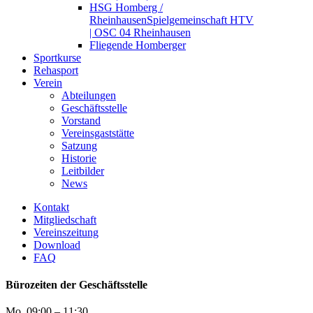
HSG Homberg /
Rheinhausen
Spielgemeinschaft HTV
| OSC 04 Rheinhausen
Fliegende Homberger
Sportkurse
Rehasport
Verein
Abteilungen
Geschäftsstelle
Vorstand
Vereinsgaststätte
Satzung
Historie
Leitbilder
News
Kontakt
Mitgliedschaft
Vereinszeitung
Download
FAQ
Bürozeiten der Geschäftsstelle
Mo
09:00 – 11:30