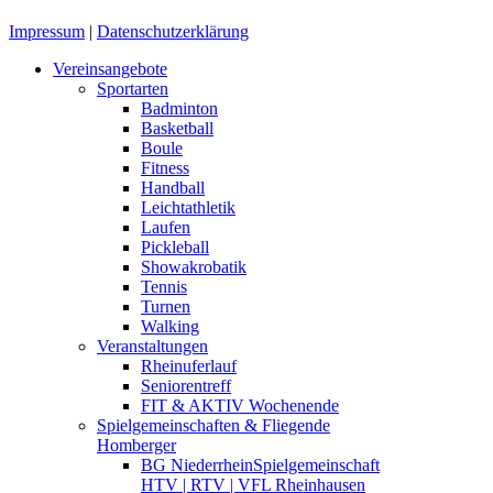
Impressum
|
Datenschutzerklärung
Close
Vereinsangebote
Menu
Sportarten
Badminton
Basketball
Boule
Fitness
Handball
Leichtathletik
Laufen
Pickleball
Showakrobatik
Tennis
Turnen
Walking
Veranstaltungen
Rheinuferlauf
Seniorentreff
FIT & AKTIV Wochenende
Spielgemeinschaften & Fliegende
Homberger
BG Niederrhein
Spielgemeinschaft
HTV | RTV | VFL Rheinhausen