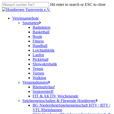
Skip
Hit enter to search or ESC to close
to
Close
main
Search
content
search
Menu
Vereinsangebote
Sportarten
Badminton
Basketball
Boule
Fitness
Handball
Leichtathletik
Laufen
Pickleball
Showakrobatik
Tennis
Turnen
Walking
Veranstaltungen
Rheinuferlauf
Seniorentreff
FIT & AKTIV Wochenende
Spielgemeinschaften & Fliegende Homberger
BG Niederrhein
Spielgemeinschaft HTV | RTV |
VFL Rheinhausen