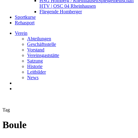
HSG Homberg / Rheinhausen
Spielgemeinschaft
HTV | OSC 04 Rheinhausen
Fliegende Homberger
Sportkurse
Rehasport
Verein
Abteilungen
Geschäftsstelle
Vorstand
Vereinsgaststätte
Satzung
Historie
Leitbilder
News
search
Menu
Tag
Boule