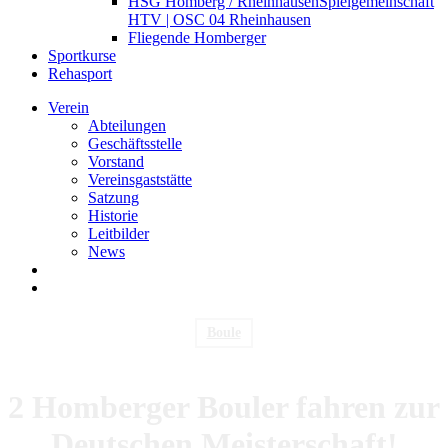
HSG Homberg / Rheinhausen
Spielgemeinschaft
HTV | OSC 04 Rheinhausen
Fliegende Homberger
Sportkurse
Rehasport
Verein
Abteilungen
Geschäftsstelle
Vorstand
Vereinsgaststätte
Satzung
Historie
Leitbilder
News
search
Menu
Boule
2 Homberger Bouler fahren zur
Deutschen Meisterschaft!