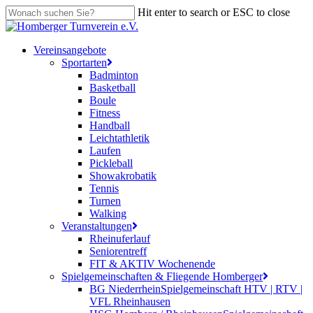
Skip
Hit enter to search or ESC to close
to
Close
main
Search
content
search
Menu
Vereinsangebote
Sportarten
Badminton
Basketball
Boule
Fitness
Handball
Leichtathletik
Laufen
Pickleball
Showakrobatik
Tennis
Turnen
Walking
Veranstaltungen
Rheinuferlauf
Seniorentreff
FIT & AKTIV Wochenende
Spielgemeinschaften & Fliegende Homberger
BG Niederrhein
Spielgemeinschaft HTV | RTV |
VFL Rheinhausen