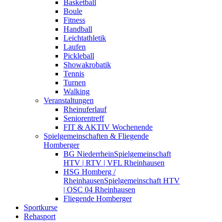
Basketball
Boule
Fitness
Handball
Leichtathletik
Laufen
Pickleball
Showakrobatik
Tennis
Turnen
Walking
Veranstaltungen
Rheinuferlauf
Seniorentreff
FIT & AKTIV Wochenende
Spielgemeinschaften & Fliegende
Homberger
BG Niederrhein
Spielgemeinschaft
HTV | RTV | VFL Rheinhausen
HSG Homberg /
Rheinhausen
Spielgemeinschaft HTV
| OSC 04 Rheinhausen
Fliegende Homberger
Sportkurse
Rehasport