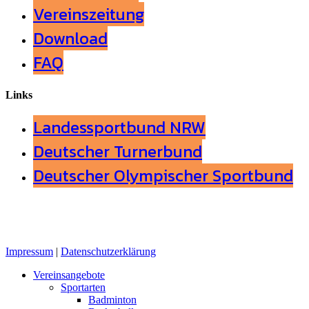
Vereinszeitung
Download
FAQ
Links
Landessportbund NRW
Deutscher Turnerbund
Deutscher Olympischer Sportbund
Impressum
|
Datenschutzerklärung
Close
Vereinsangebote
Menu
Sportarten
Badminton