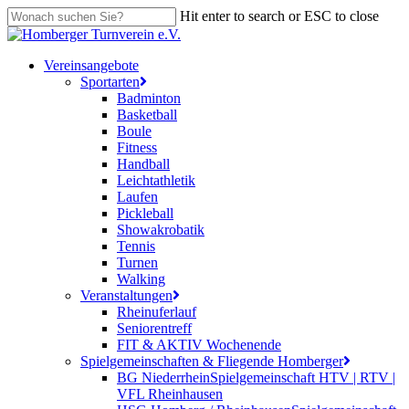
Skip
Hit enter to search or ESC to close
to
Close
main
Search
content
search
Menu
Vereinsangebote
Sportarten
Badminton
Basketball
Boule
Fitness
Handball
Leichtathletik
Laufen
Pickleball
Showakrobatik
Tennis
Turnen
Walking
Veranstaltungen
Rheinuferlauf
Seniorentreff
FIT & AKTIV Wochenende
Spielgemeinschaften & Fliegende Homberger
BG Niederrhein
Spielgemeinschaft HTV | RTV |
VFL Rheinhausen