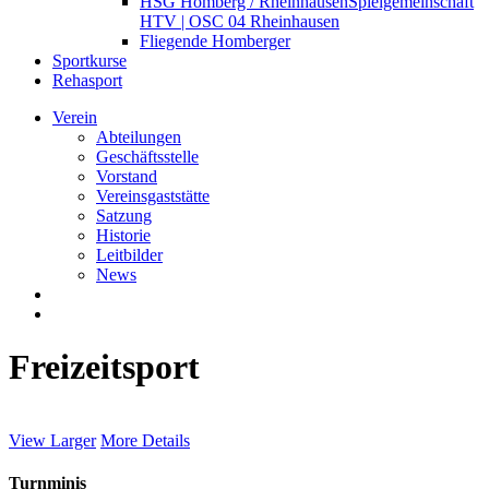
HSG Homberg / Rheinhausen
Spielgemeinschaft
HTV | OSC 04 Rheinhausen
Fliegende Homberger
Sportkurse
Rehasport
Verein
Abteilungen
Geschäftsstelle
Vorstand
Vereinsgaststätte
Satzung
Historie
Leitbilder
News
search
Menu
Freizeitsport
View Larger
More Details
Turnminis