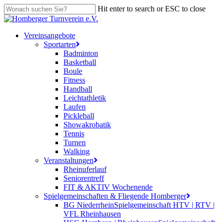
Skip
Hit enter to search or ESC to close
to
Close
main
Search
content
search
Menu
Vereinsangebote
Sportarten
Badminton
Basketball
Boule
Fitness
Handball
Leichtathletik
Laufen
Pickleball
Showakrobatik
Tennis
Turnen
Walking
Veranstaltungen
Rheinuferlauf
Seniorentreff
FIT & AKTIV Wochenende
Spielgemeinschaften & Fliegende Homberger
BG Niederrhein
Spielgemeinschaft HTV | RTV |
VFL Rheinhausen