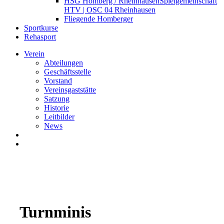
HSG Homberg / Rheinhausen
Spielgemeinschaft
HTV | OSC 04 Rheinhausen
Fliegende Homberger
Sportkurse
Rehasport
Verein
Abteilungen
Geschäftsstelle
Vorstand
Vereinsgaststätte
Satzung
Historie
Leitbilder
News
search
Menu
Turnminis