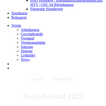
HSG Homberg / Rheinhausen
Spielgemeinschaft
HTV | OSC 04 Rheinhausen
Fliegende Homberger
Sportkurse
Rehasport
Verein
Abteilungen
Geschäftsstelle
Vorstand
Vereinsgaststätte
Satzung
Historie
Leitbilder
News
search
Menu
Laufen
Leichtathletik
Neujahrslauf 2023