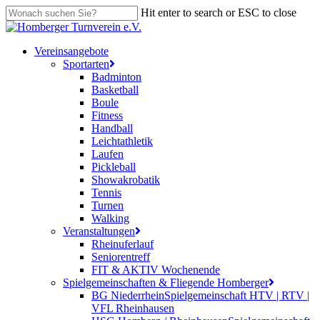
Skip
Hit enter to search or ESC to close
to
Close
main
Search
content
search
Menu
Vereinsangebote
Sportarten
Badminton
Basketball
Boule
Fitness
Handball
Leichtathletik
Laufen
Pickleball
Showakrobatik
Tennis
Turnen
Walking
Veranstaltungen
Rheinuferlauf
Seniorentreff
FIT & AKTIV Wochenende
Spielgemeinschaften & Fliegende Homberger
BG Niederrhein
Spielgemeinschaft HTV | RTV |
VFL Rheinhausen