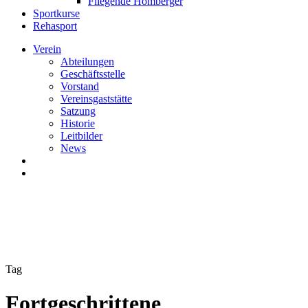
Fliegende Homberger
Sportkurse
Rehasport
Verein
Abteilungen
Geschäftsstelle
Vorstand
Vereinsgaststätte
Satzung
Historie
Leitbilder
News
search
Menu
Tag
Fortgeschrittene