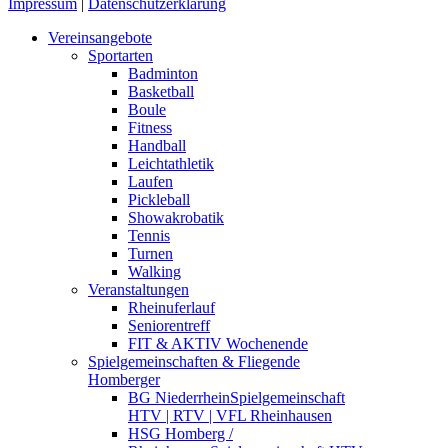
Impressum
|
Datenschutzerklärung
Close
Vereinsangebote
Menu
Sportarten
Badminton
Basketball
Boule
Fitness
Handball
Leichtathletik
Laufen
Pickleball
Showakrobatik
Tennis
Turnen
Walking
Veranstaltungen
Rheinuferlauf
Seniorentreff
FIT & AKTIV Wochenende
Spielgemeinschaften & Fliegende
Homberger
BG Niederrhein
Spielgemeinschaft
HTV | RTV | VFL Rheinhausen
HSG Homberg /