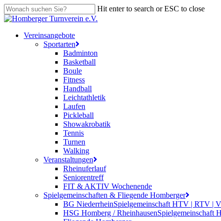
Skip
Hit enter to search or ESC to close
to
Close
main
Search
content
search
Menu
Vereinsangebote
Sportarten
Badminton
Basketball
Boule
Fitness
Handball
Leichtathletik
Laufen
Pickleball
Showakrobatik
Tennis
Turnen
Walking
Veranstaltungen
Rheinuferlauf
Seniorentreff
FIT & AKTIV Wochenende
Spielgemeinschaften & Fliegende Homberger
BG Niederrhein
Spielgemeinschaft HTV | RTV | 
HSG Homberg / Rheinhausen
Spielgemeinschaft