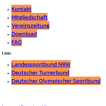
Kontakt
Mitgliedschaft
Vereinszeitung
Download
FAQ
Links
Landessportbund NRW
Deutscher Turnerbund
Deutscher Olympischer Sportbund