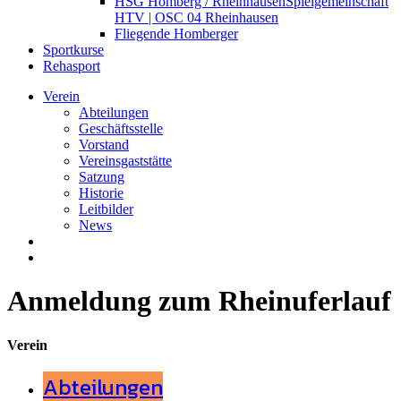
HSG Homberg / Rheinhausen
Spielgemeinschaft
HTV | OSC 04 Rheinhausen
Fliegende Homberger
Sportkurse
Rehasport
Verein
Abteilungen
Geschäftsstelle
Vorstand
Vereinsgaststätte
Satzung
Historie
Leitbilder
News
search
Menu
Anmeldung zum Rheinuferlauf
Verein
Abteilungen