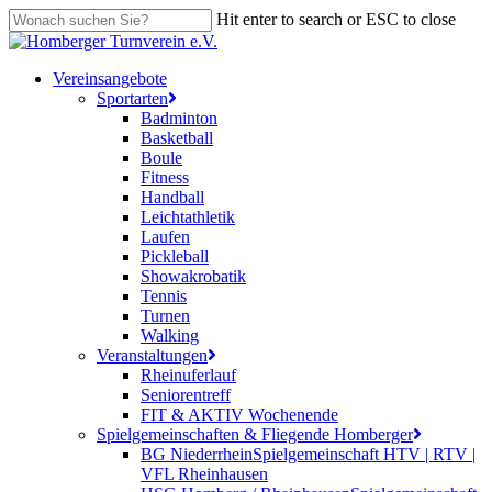
Skip
Hit enter to search or ESC to close
to
Close
main
Search
content
search
Menu
Vereinsangebote
Sportarten
Badminton
Basketball
Boule
Fitness
Handball
Leichtathletik
Laufen
Pickleball
Showakrobatik
Tennis
Turnen
Walking
Veranstaltungen
Rheinuferlauf
Seniorentreff
FIT & AKTIV Wochenende
Spielgemeinschaften & Fliegende Homberger
BG Niederrhein
Spielgemeinschaft HTV | RTV |
VFL Rheinhausen