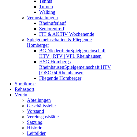
Tennis
Turnen
Walking
Veranstaltungen
Rheinuferlauf
Seniorentreff
FIT & AKTIV Wochenende
Spielgemeinschaften & Fliegende
Homberger
BG Niederrhein
Spielgemeinschaft
HTV | RTV | VFL Rheinhausen
HSG Homberg /
Rheinhausen
Spielgemeinschaft HTV
| OSC 04 Rheinhausen
Fliegende Homberger
Sportkurse
Rehasport
Verein
Abteilungen
Geschäftsstelle
Vorstand
Vereinsgaststätte
Satzung
Historie
Leitbilder