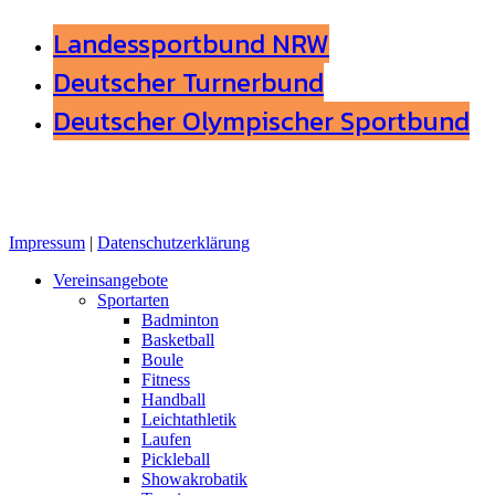
Landessportbund NRW
Deutscher Turnerbund
Deutscher Olympischer Sportbund
Impressum
|
Datenschutzerklärung
Close
Vereinsangebote
Menu
Sportarten
Badminton
Basketball
Boule
Fitness
Handball
Leichtathletik
Laufen
Pickleball
Showakrobatik