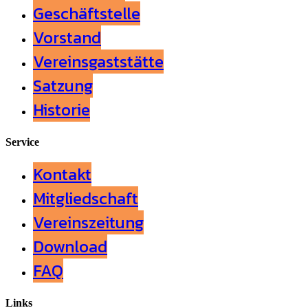
Geschäftstelle
Vorstand
Vereinsgaststätte
Satzung
Historie
Service
Kontakt
Mitgliedschaft
Vereinszeitung
Download
FAQ
Links