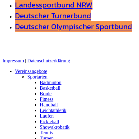
Landessportbund NRW
Deutscher Turnerbund
Deutscher Olympischer Sportbund
Impressum
|
Datenschutzerklärung
Close
Vereinsangebote
Menu
Sportarten
Badminton
Basketball
Boule
Fitness
Handball
Leichtathletik
Laufen
Pickleball
Showakrobatik
Tennis
Turnen