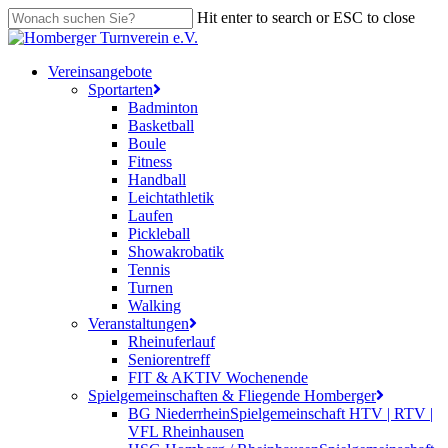
Skip
Hit enter to search or ESC to close
to
Close
main
Search
content
search
Menu
Vereinsangebote
Sportarten
Badminton
Basketball
Boule
Fitness
Handball
Leichtathletik
Laufen
Pickleball
Showakrobatik
Tennis
Turnen
Walking
Veranstaltungen
Rheinuferlauf
Seniorentreff
FIT & AKTIV Wochenende
Spielgemeinschaften & Fliegende Homberger
BG Niederrhein
Spielgemeinschaft HTV | RTV |
VFL Rheinhausen