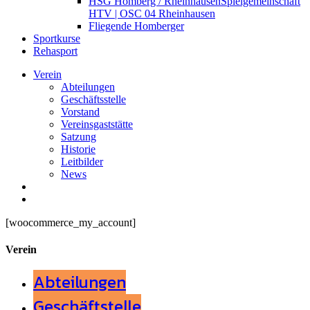
HSG Homberg / Rheinhausen
Spielgemeinschaft
HTV | OSC 04 Rheinhausen
Fliegende Homberger
Sportkurse
Rehasport
Verein
Abteilungen
Geschäftsstelle
Vorstand
Vereinsgaststätte
Satzung
Historie
Leitbilder
News
search
Menu
[woocommerce_my_account]
Verein
Abteilungen
Geschäftstelle