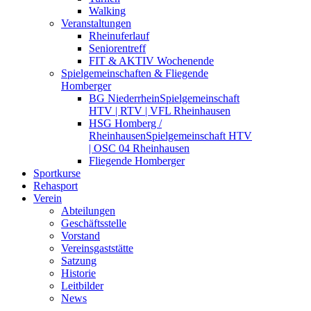
Walking
Veranstaltungen
Rheinuferlauf
Seniorentreff
FIT & AKTIV Wochenende
Spielgemeinschaften & Fliegende
Homberger
BG Niederrhein
Spielgemeinschaft
HTV | RTV | VFL Rheinhausen
HSG Homberg /
Rheinhausen
Spielgemeinschaft HTV
| OSC 04 Rheinhausen
Fliegende Homberger
Sportkurse
Rehasport
Verein
Abteilungen
Geschäftsstelle
Vorstand
Vereinsgaststätte
Satzung
Historie
Leitbilder
News