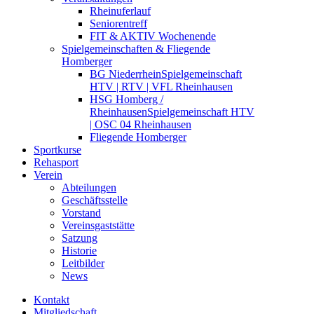
Rheinuferlauf
Seniorentreff
FIT & AKTIV Wochenende
Spielgemeinschaften & Fliegende
Homberger
BG Niederrhein
Spielgemeinschaft
HTV | RTV | VFL Rheinhausen
HSG Homberg /
Rheinhausen
Spielgemeinschaft HTV
| OSC 04 Rheinhausen
Fliegende Homberger
Sportkurse
Rehasport
Verein
Abteilungen
Geschäftsstelle
Vorstand
Vereinsgaststätte
Satzung
Historie
Leitbilder
News
Kontakt
Mitgliedschaft