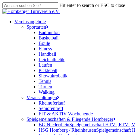
Skip
Hit enter to search or ESC to close
to
Close
main
Search
content
search
Menu
Vereinsangebote
Sportarten
Badminton
Basketball
Boule
Fitness
Handball
Leichtathletik
Laufen
Pickleball
Showakrobatik
Tennis
Turnen
Walking
Veranstaltungen
Rheinuferlauf
Seniorentreff
FIT & AKTIV Wochenende
Spielgemeinschaften & Fliegende Homberger
BG Niederrhein
Spielgemeinschaft HTV | RTV | 
HSG Homberg / Rheinhausen
Spielgemeinschaft