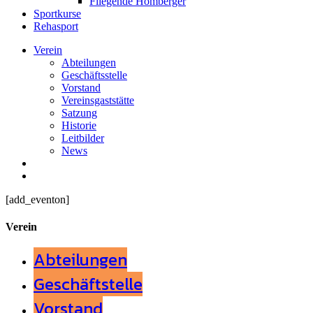
Fliegende Homberger
Sportkurse
Rehasport
Verein
Abteilungen
Geschäftsstelle
Vorstand
Vereinsgaststätte
Satzung
Historie
Leitbilder
News
search
Menu
[add_eventon]
Verein
Abteilungen
Geschäftstelle
Vorstand