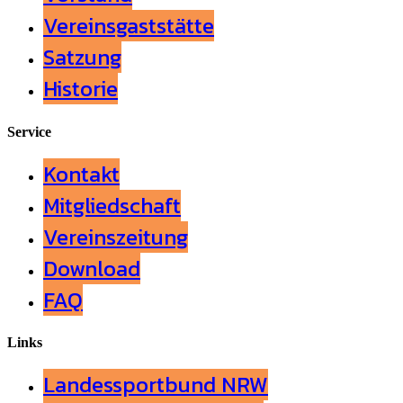
Vereinsgaststätte
Satzung
Historie
Service
Kontakt
Mitgliedschaft
Vereinszeitung
Download
FAQ
Links
Landessportbund NRW