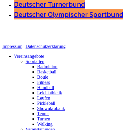
Deutscher Turnerbund
Deutscher Olympischer Sportbund
Impressum
|
Datenschutzerklärung
Close
Vereinsangebote
Menu
Sportarten
Badminton
Basketball
Boule
Fitness
Handball
Leichtathletik
Laufen
Pickleball
Showakrobatik
Tennis
Turnen
Walking
Veranstaltungen