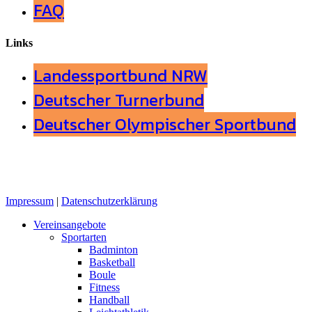
FAQ
Links
Landessportbund NRW
Deutscher Turnerbund
Deutscher Olympischer Sportbund
Impressum
|
Datenschutzerklärung
Close
Vereinsangebote
Menu
Sportarten
Badminton
Basketball
Boule
Fitness
Handball