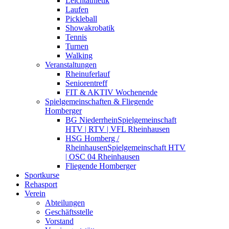
Leichtathletik
Laufen
Pickleball
Showakrobatik
Tennis
Turnen
Walking
Veranstaltungen
Rheinuferlauf
Seniorentreff
FIT & AKTIV Wochenende
Spielgemeinschaften & Fliegende
Homberger
BG Niederrhein
Spielgemeinschaft
HTV | RTV | VFL Rheinhausen
HSG Homberg /
Rheinhausen
Spielgemeinschaft HTV
| OSC 04 Rheinhausen
Fliegende Homberger
Sportkurse
Rehasport
Verein
Abteilungen
Geschäftsstelle
Vorstand