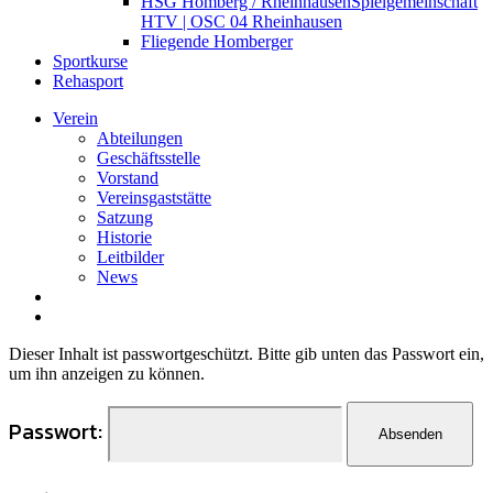
HSG Homberg / Rheinhausen
Spielgemeinschaft
HTV | OSC 04 Rheinhausen
Fliegende Homberger
Sportkurse
Rehasport
Verein
Abteilungen
Geschäftsstelle
Vorstand
Vereinsgaststätte
Satzung
Historie
Leitbilder
News
search
Menu
Dieser Inhalt ist passwortgeschützt. Bitte gib unten das Passwort ein,
um ihn anzeigen zu können.
Passwort: