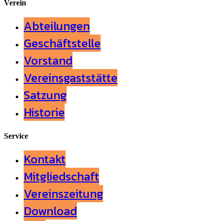
Verein
Abteilungen
Geschäftstelle
Vorstand
Vereinsgaststätte
Satzung
Historie
Service
Kontakt
Mitgliedschaft
Vereinszeitung
Download