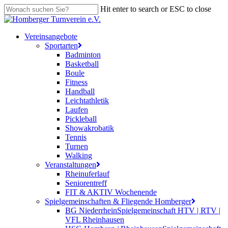
Skip
Hit enter to search or ESC to close
to
Close
main
Search
content
search
Menu
Vereinsangebote
Sportarten
Badminton
Basketball
Boule
Fitness
Handball
Leichtathletik
Laufen
Pickleball
Showakrobatik
Tennis
Turnen
Walking
Veranstaltungen
Rheinuferlauf
Seniorentreff
FIT & AKTIV Wochenende
Spielgemeinschaften & Fliegende Homberger
BG Niederrhein
Spielgemeinschaft HTV | RTV |
VFL Rheinhausen